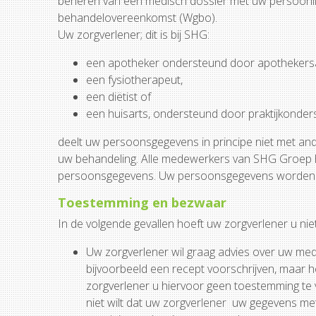
beheren van een medisch dossier met uw persoonlijk
behandelovereenkomst (Wgbo).
Uw zorgverlener; dit is bij SHG:
een apotheker ondersteund door apothekersa
een fysiotherapeut,
een diëtist of
een huisarts, ondersteund door praktijkonders
deelt uw persoonsgegevens in principe niet met ande
uw behandeling. Alle medewerkers van SHG Groep h
persoonsgegevens. Uw persoonsgegevens worden zo
Toestemming en bezwaar
In de volgende gevallen hoeft uw zorgverlener u ni
Uw zorgverlener wil graag advies over uw medi
bijvoorbeeld een recept voorschrijven, maar h
zorgverlener u hiervoor geen toestemming te 
niet wilt dat uw zorgverlener uw gegevens me