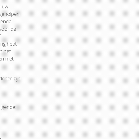
n uw
 geholpen
isende
 voor de
f
ing hebt
n het
en met
lener zijn
olgende: