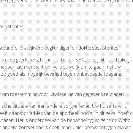
e gegevens. Dit is wettelijk bepaald in de wet op de geneeskun
ssistentes,
teuners, praktijkverpleegkundigen en doktersassistentes,
re zorgverleners, binnen of buiten SHG, tenzij dit noodzakelijk 
ebben zich verplicht om vertrouwelijk om te gaan met uw
 goed als mogelijk beveiligd tegen onbevoegde toegang.
et om toestemming voor uitwisseling van gegevens te vragen:
sche situatie van een andere zorgverlener. Uw huisarts wil u
eeft daarvoor advies van de apotheek nodig. In dit geval hoeft 
vragen. Het is onderdeel van de behandeling, volgens de Wgbo. 
t andere zorgverleners deelt, mag u hier bezwaar tegen maken. 