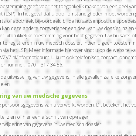
toestemming geeft voor het toegankelijk maken van een deel va
nt (LSP). In het geval dat u door omstandigheden moet worden
ts of apotheek, bijvoorbeeld bij de huisartsenpost, de spoede
dan kan deze andere zorgverlener een deel van uw dossier inzien
ier uitdrukkelijke toestemming voor hebt gegeven. Uw huisarts o
r te registreren in uw medisch dossier. Indien u geen toestemm
n via het LSP. Meer informatie hierover vindt u op de website va
ZVZ.nl/informatiepunt. U kunt ook telefonisch contact opnem
efoonnummer: 070 – 317 34 56.
 uitwisseling van uw gegevens; in alle gevallen zal elke zorgver
elen.
dering van uw medische gegevens
ke persoonsgegevens van u verwerkt worden. Dit betekent het v
e zien of hier een afschrift van opvragen.
erwijdering van gegevens in uw medisch dossier.