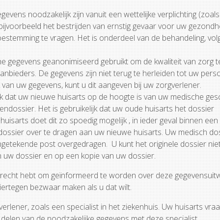
ens noodzakelijk zijn vanuit een wettelijke verplichting (zoals
 bijvoorbeeld het bestrijden van ernstig gevaar voor uw gezondhei
oestemming te vragen. Het is onderdeel van de behandeling, vo
e gegevens geanonimiseerd gebruikt om de kwaliteit van zorg 
anbieders. De gegevens zijn niet terug te herleiden tot uw pers
 van uw gegevens, kunt u dit aangeven bij uw zorgverlener.
rijk dat uw nieuwe huisarts op de hoogte is van uw medische ges
ndossier. Het is gebruikelijk dat uw oude huisarts het dossier
isarts doet dit zo spoedig mogelijk , in ieder geval binnen ee
dossier over te dragen aan uw nieuwe huisarts. Uw medisch do
ngetekende post overgedragen. U kunt het originele dossier nie
 in uw dossier en op een kopie van uw dossier.
et recht hebt om geïnformeerd te worden over deze gegevensuitw
ertegen bezwaar maken als u dat wilt.
lener, zoals een specialist in het ziekenhuis. Uw huisarts vra
delen van de noodzakelijke gegevens met deze specialist