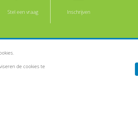
Stel een vraag
Inschrijven
ookies.
dviseren de cookies te
Disclaimer
Persoonsgegevens en privacy
Inlog medewerkers