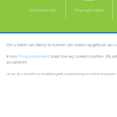
Herhaalrecept
Afspraak maken
Om u beter van dienst te kunnen zijn maken wij gebruik van c
In ons
Privacystatement
staat hoe wij cookies inzetten. Wij a
accepteren.
Let op: als u doorklikt op de website geeft u toestemming om cookies te plaatsen.