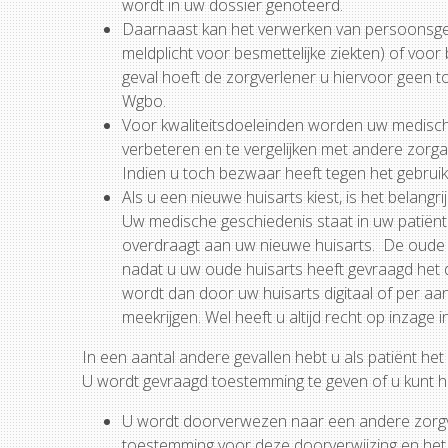
wordt in uw dossier genoteerd.
Daarnaast kan het verwerken van persoonsgegev
meldplicht voor besmettelijke ziekten) of voor
geval hoeft de zorgverlener u hiervoor geen t
Wgbo.
Voor kwaliteitsdoeleinden worden uw medisch
verbeteren en te vergelijken met andere zorga
Indien u toch bezwaar heeft tegen het gebruik
Als u een nieuwe huisarts kiest, is het belang
Uw medische geschiedenis staat in uw patiënte
overdraagt aan uw nieuwe huisarts. De oude hu
nadat u uw oude huisarts heeft gevraagd het 
wordt dan door uw huisarts digitaal of per aa
meekrijgen. Wel heeft u altijd recht op inzage
In een aantal andere gevallen hebt u als patiënt h
U wordt gevraagd toestemming te geven of u kunt hi
U wordt doorverwezen naar een andere zorgver
toestemming voor deze doorverwijzing en het 