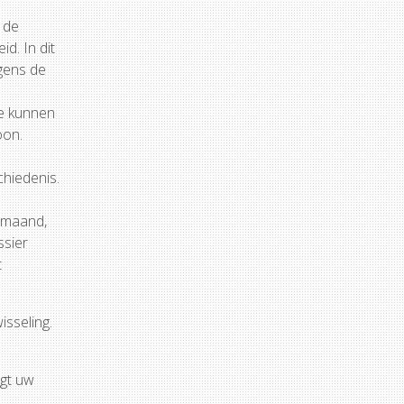
 de
d. In dit
lgens de
te kunnen
oon.
chiedenis.
n maand,
ssier
t
isseling.
agt uw