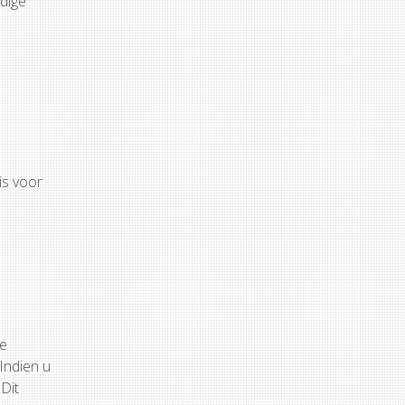
dige
is voor
de
Indien u
Dit