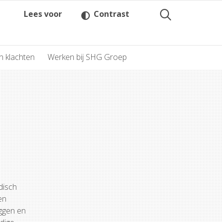
Lees voor
Contrast
n klachten
Werken bij SHG Groep
disch
en
eggen en