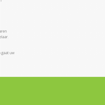
n
waren
elaar.
n gaat uw