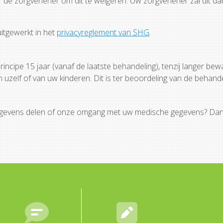
 de zorgverlener om dit te weigeren. Uw zorgverlener zal dit da
itgewerkt in het
privacyreglement van SHG
.
ncipe 15 jaar (vanaf de laatste behandeling), tenzij langer be
 uzelf of van uw kinderen. Dit is ter beoordeling van de behand
 gegevens delen of onze omgang met uw medische gegevens? Da